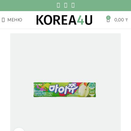
0
МЕНЮ
0,00
₸