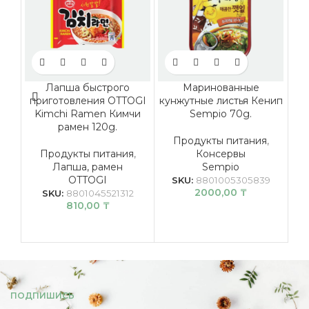
Лапша быстрого
Маринованные
приготовления OTTOGI
кунжутные листья Кенип
пш
Kimchi Ramen Кимчи
Sempio 70g.
рамен 120g.
Продукты питания
,
Продукты питания
,
Консервы
Лапша, рамен
Sempio
ж
OTTOGI
SKU:
8801005305839
2000,00
₸
SKU:
8801045521312
810,00
₸
ПОДПИШИСЬ