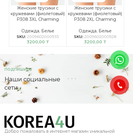
Женские трусики с
Женские трусики с
кружевами (фиолетовый)
кружевами (фиолетовый)
кру
P308 3XL Charming
P308 2XL Charming
Одежда
,
Белье
Одежда
,
Белье
SKU:
2009602000935
SKU:
2009602000928
3200,00
₸
3200,00
₸
ПОДПИШИСЬ
Наши социальные
сети
Добро пожаловать в интернет-магазин уникальной