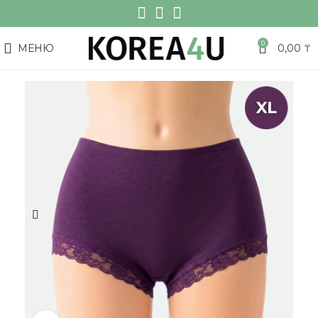
0
МЕНЮ
0,00
₸