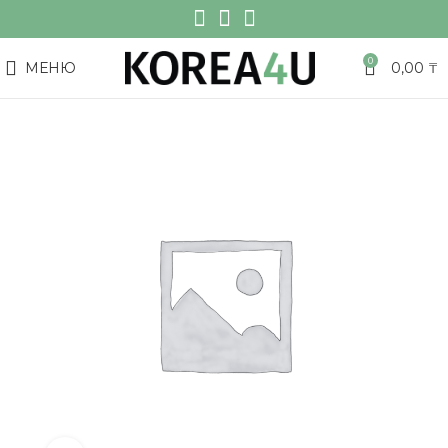
0
МЕНЮ
0,00
₸