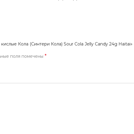
кофе
водоросли
Прод
Соусы, приправы и
Содж
маринады
Полу
Снеки, сладости,
жевательные резинки,
Про
конфеты
ислые Кола (Синтери Кола) Sour Cola Jelly Candy 24g Haitai»
Напитки, молоко, готовое
*
ьные поля помечены
кофе