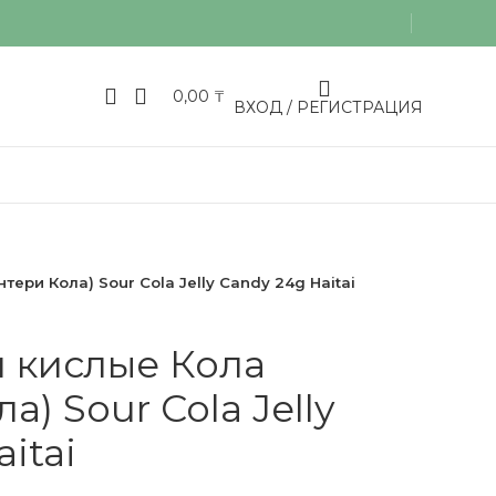
0,00
₸
ВХОД / РЕГИСТРАЦИЯ
ери Кола) Sour Cola Jelly Candy 24g Haitai
 кислые Кола
а) Sour Cola Jelly
itai