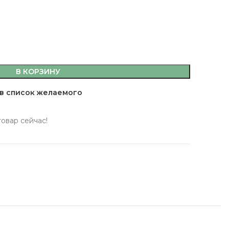
В КОРЗИНУ
емы,
в список желаемого
а, кляр
 масла
товар сейчас!
 здоровья
 кофе, джемы,
фитюры
ты
сахар, мука, кляр
ительные масла
ервы