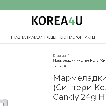
е
ГЛАВНАЯ
МАГАЗИН
РЕЦЕПТЫ
О НАС
КОНТАКТЫ
Главная
Мармеладки кислые Кола (Синт
Мармеладки
(Синтери Кол
Candy 24g Ha