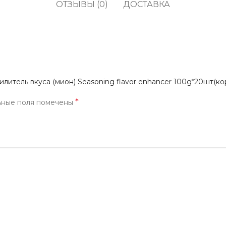
ОТЗЫВЫ (0)
ДОСТАВКА
кофе
водоросли
Прод
Соусы, приправы и
Содж
маринады
Полу
Снеки, сладости,
жевательные резинки,
Про
конфеты
илитель вкуса (мион) Seasoning flavor enhancer 100g*20шт(к
Напитки, молоко, готовое
кофе
*
ьные поля помечены