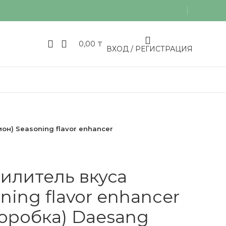
0,00
₸
ВХОД / РЕГИСТРАЦИЯ
он) Seasoning flavor enhancer
илитель вкуса
ning flavor enhancer
оробка) Daesang