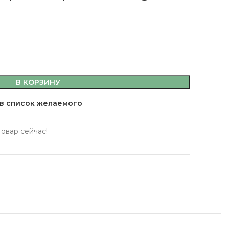
емы,
В КОРЗИНУ
а, кляр
в список желаемого
 масла
товар сейчас!
 здоровья
 кофе, джемы,
фитюры
ты
сахар, мука, кляр
ительные масла
ервы