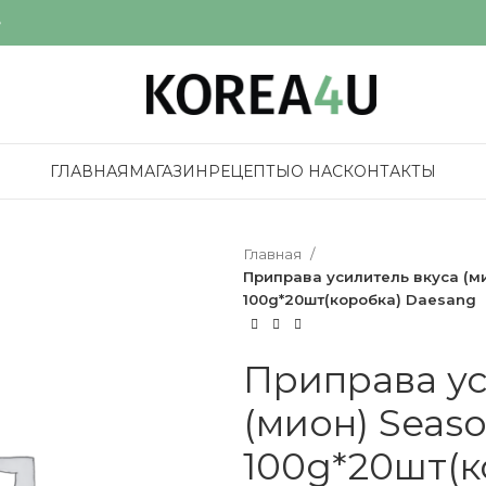
е
ГЛАВНАЯ
МАГАЗИН
РЕЦЕПТЫ
О НАС
КОНТАКТЫ
Главная
Приправа усилитель вкуса (ми
100g*20шт(коробка) Daesang
Приправа ус
(мион) Seaso
100g*20шт(к