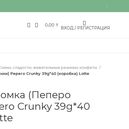
0,00
₸
ВХОД / РЕГИСТРАЦИЯ
Снеки, сладости, жевательные резинки, конфеты
ки) Pepero Crunky 39g*40 (коробка) Lotte
ломка (Пеперо
ero Crunky 39g*40
tte