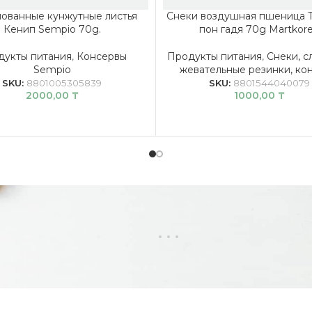
ованные кунжутные листья
Снеки воздушная пшеница Т
Кенип Sempio 70g.
пон гадя 70g Martkor
дукты питания
,
Консервы
Продукты питания
,
Снеки, с
Sempio
жевательные резинки, ко
SKU:
8801005305839
SKU:
8801544040079
2000,00
₸
1000,00
₸