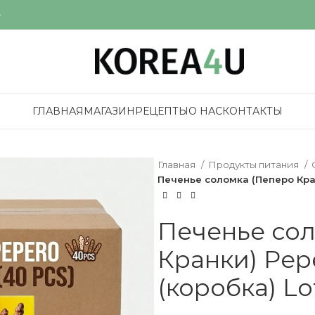
е
ГЛАВНАЯ
МАГАЗИН
РЕЦЕПТЫ
О НАС
КОНТАКТЫ
Главная
Продукты питания
Печенье соломка (Пеперо Кран
Печенье со
Кранки) Pep
(коробка) Lo