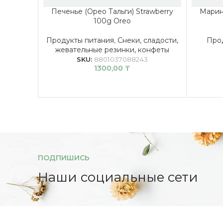
Печенье (Орео Тальги) Strawberry
Марин
100g Oreo
Продукты питания
,
Снеки, сладости,
Про
жевательные резинки, конфеты
SKU:
8801037088243
1300,00
₸
ПОДПИШИСЬ
Наши социальные сети