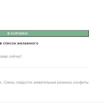
В КОРЗИНУ
емы,
в список желаемого
а, кляр
 масла
овар сейчас!
 здоровья
 кофе, джемы,
я
,
Снеки, сладости, жевательные резинки, конфеты
фитюры
ты
сахар, мука, кляр
ительные масла
ервы