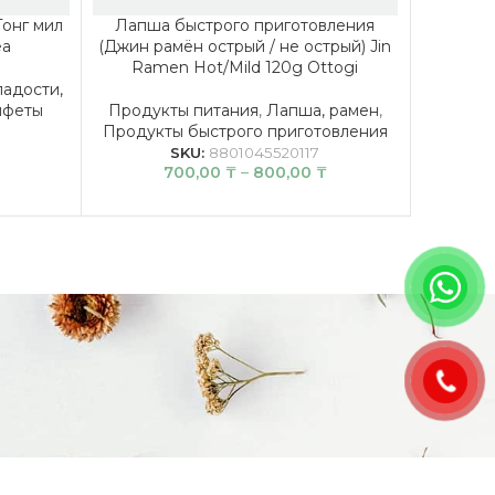
онг мил
Лапша быстрого приготовления
Лапша
ea
(Джин рамён острый / не острый) Jin
Сунхан 
Ramen Hot/Mild 120g Ottogi
Mil
ладости,
нфеты
Продукты питания
,
Лапша, рамен
,
Продук
Продукты быстрого приготовления
SKU:
8801045520117
700,00
₸
–
800,00
₸