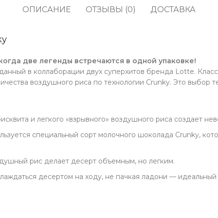
кофе
водоросли
ОПИСАНИЕ
ОТЗЫВЫ (0)
ДОСТАВКА
Прод
Соусы, приправы и
Содж
маринады
ky
Полу
Снеки, сладости,
жевательные резинки,
когда две легенды встречаются в одной упаковке!
Про
конфеты
зданный в коллаборации двух суперхитов бренда Lotte. Клас
чества воздушного риса по технологии Crunky. Это выбор т
Напитки, молоко, готовое
кофе
исквита и легкого «взрывного» воздушного риса создает не
льзуется специальный сорт молочного шоколада Crunky, кот
душный рис делает десерт объемным, но легким.
аждаться десертом на ходу, не пачкая ладони — идеальный 