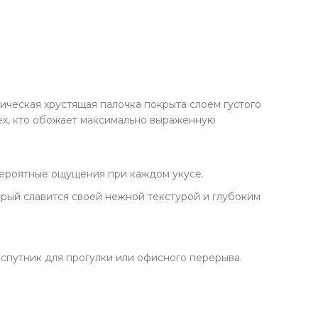
укты для здоровья
у Soju
фабрикаты
чее
сическая хрустящая палочка покрыта слоем густого
ех, кто обожает максимально выраженную
вероятные ощущения при каждом укусе.
орый славится своей нежной текстурой и глубоким
спутник для прогулки или офисного перерыва.