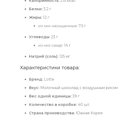
Калорийность:
215 ккал
Белки:
3.2 г
Жиры:
12 г
из них насыщенные:
7.5 г
Углеводы:
23 г
из них сахар:
14 г
Натрий (соль):
125 мг
Характеристики товара:
Бренд:
Lotte
Вкус:
Молочный шоколад с воздушным рисом 
Вес одной единицы:
39 г
Количество в коробке:
40 шт.
Страна производства:
Южная Корея