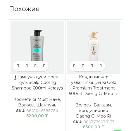
Похожие
Шампунь дупи фреш
Кондиционер
куль Scalp Cooling
увлажняющий Ki Gold
Shampoo 600ml Kerasys
Premium Treatment
500ml Daeng Gi Meo Ri
50
Косметика Must Have
,
Волосы
,
Шампунь
Волосы
,
Бальзам,
кондиционер
SKU:
8801046385784
5200,00
₸
Daeng Gi Meo Ri
SKU:
8807779078177
6500,00
₸