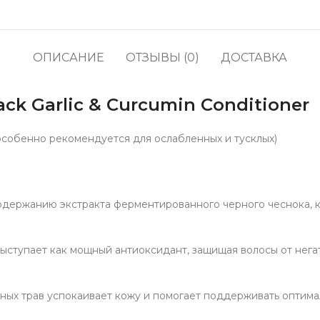
кофе
водоросли
Прод
Соусы, приправы и
Содж
маринады
ОПИСАНИЕ
ОТЗЫВЫ (0)
ДОСТАВКА
Полу
Снеки, сладости,
жевательные резинки,
Про
конфеты
ck Garlic & Curcumin Conditioner
Напитки, молоко, готовое
кофе
особенно рекомендуется для ослабленных и тусклых)
держанию экстракта ферментированного черного чеснока, 
выступает как мощный антиоксидант, защищая волосы от нег
ных трав успокаивает кожу и помогает поддерживать оптим