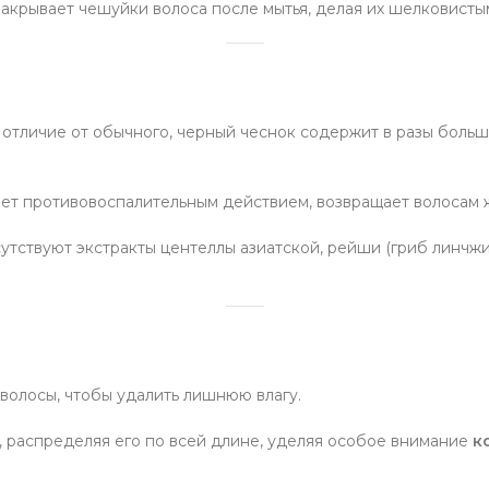
акрывает чешуйки волоса после мытья, делая их шелковисты
отличие от обычного, черный чеснок содержит в разы больше
т противовоспалительным действием, возвращает волосам 
утствуют экстракты центеллы азиатской, рейши (гриб линчжи
волосы, чтобы удалить лишнюю влагу.
 распределяя его по всей длине, уделяя особое внимание
к