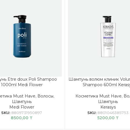
нь Etre doux Poli Shampoo
Шампунь волюм клиник Volum
1000ml Medi Flower
Shampoo 600ml Keras
етика Must Have
,
Волосы
,
Косметика Must Have
,
Во
Шампунь
Шампунь
Medi Flower
Kerasys
SKU:
8809731950897
SKU:
8801046385753
8500,00
₸
5200,00
₸