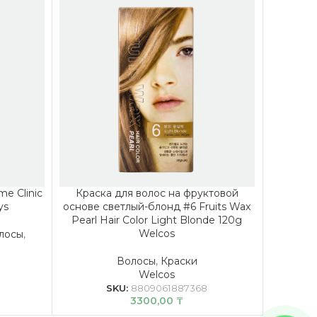
e Clinic
Краска для волос на фруктовой
Краск
ys
основе светлый-блонд #6 Fruits Wax
основе 
Pearl Hair Color Light Blonde 120g
Wax Pear
Welcos
лосы
,
Волосы
,
Краски
Welcos
SKU:
8809061887368
3300,00
₸