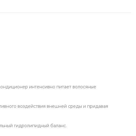
укты для здоровья
у Soju
фабрикаты
чее
кондиционер интенсивно питает волосяные
ативного воздействия внешней среды и придавая
альный гидролипидный баланс.