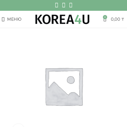
0
МЕНЮ
0,00
₸