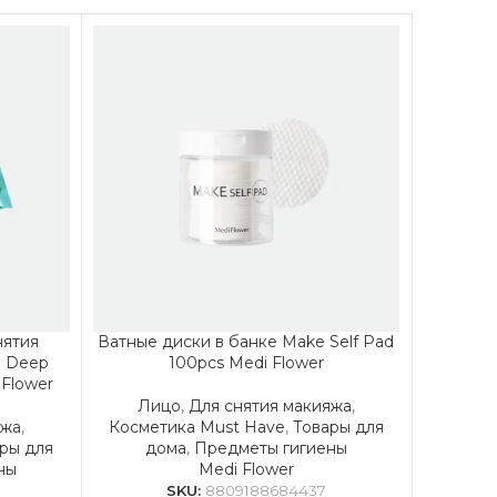
нятия
Ватные диски в банке Make Self Pad
Ватны
n Deep
100pcs Medi Flower
Peeli
 Flower
Лицо
,
Для снятия макияжа
,
яжа
,
Косметика Must Have
,
Товары для
Ли
ры для
дома
,
Предметы гигиены
Космет
ны
Medi Flower
до
SKU:
8809188684437