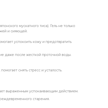
укты для здоровья
у Soju
фабрикаты
понского мускатного тиса). Гель не только
ежей и сияющей.
чее
могает успокоить кожу и предотвратить
ие даже после жесткой проточной воды.
омогает снять стресс и усталость.
дает выраженным успокаивающим действием.
преждевременного старения.