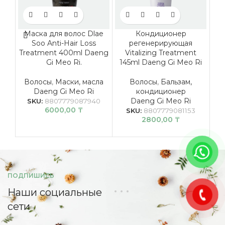
Маска для волос Dlae
Кондиционер
Soo Anti-Hair Loss
регенерирующая
з
Treatment 400ml Daeng
Vitalizing Treatment
Hai
Gi Meo Ri.
145ml Daeng Gi Meo Ri
Волосы
,
Маски, масла
Волосы
,
Бальзам,
К
Daeng Gi Meo Ri
кондиционер
Daeng Gi Meo Ri
SKU:
8807779087940
6000,00
₸
SKU:
8807779081153
2800,00
₸
ПОДПИШИСЬ
Наши социальные
сети