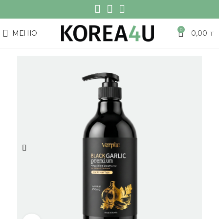
0
МЕНЮ
0,00
₸