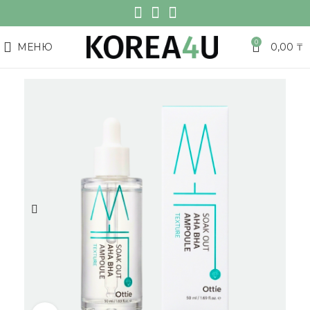
0
МЕНЮ
0,00
₸