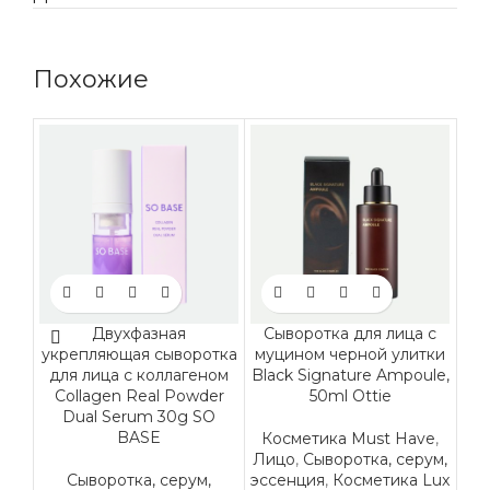
Похожие
Двухфазная
Сыворотка для лица с
укрепляющая сыворотка
муцином черной улитки
Ar
для лица с коллагеном
Black Signature Ampoule,
Collagen Real Powder
50ml Ottie
Dual Serum 30g SO
BASE
Косметика Must Have
,
К
Лицо
,
Сыворотка, серум,
Ли
Сыворотка, серум,
эссенция
,
Косметика Lux