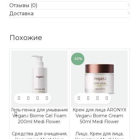
Отзывы (0)
Доставка
Похожие
-20%
Гель-пенка для умывания
Крем для лица ARONYX
Vegan.i Biome Gel Foam
Vegan.i Boime Cream
в
200ml Medi Flower.
50ml Medi Flower
S
Средства для очищения
,
Лицо
,
Крем для лица
,