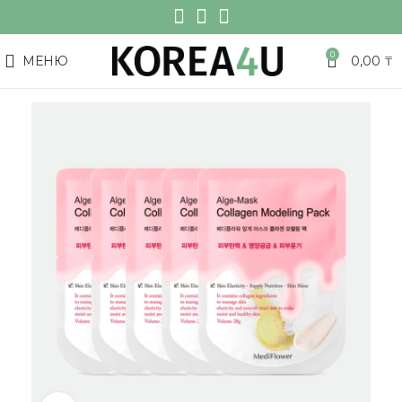
0
МЕНЮ
0,00
₸