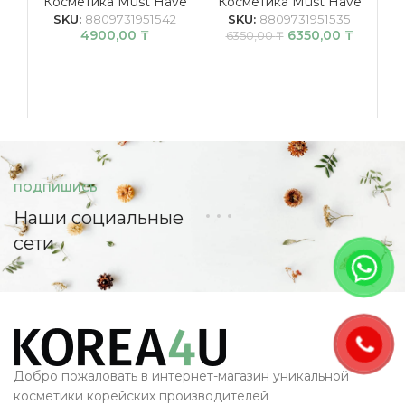
Косметика Must Have
Косметика Must Have
К
SKU:
8809731951542
SKU:
8809731951535
4900,00
₸
6350,00
₸
6350,00
₸
ПОДПИШИСЬ
Наши социальные
сети
Добро пожаловать в интернет-магазин уникальной
косметики корейских производителей