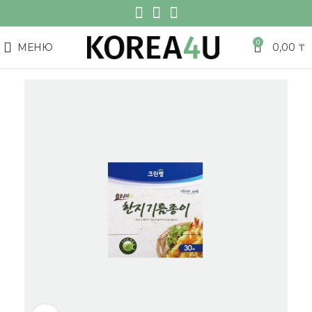
0
МЕНЮ
0,00
₸