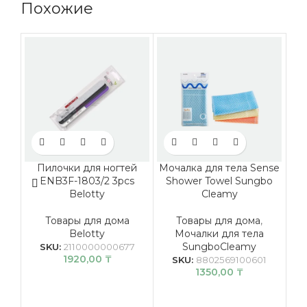
Похожие
Пилочки для ногтей
Мочалка для тела Sense
ENB3F-1803/2 3pcs
Shower Towel Sungbo
Belotty
Cleamy
Товары для дома
Товары для дома
,
Belotty
Мочалки для тела
SungboCleamy
SKU:
2110000000677
1920,00
₸
SKU:
8802569100601
1350,00
₸