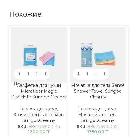
Похожие
Салфетка для кухни
Мочалка для тела Sense
Microfiber Magic
Shower Towel Sungbo
M
Dishcloth Sungbo Cleamy
Cleamy
Товары для дома
,
Товары для дома
,
Хозяйственные товары
Мочалки для тела
Хо
SungboCleamy
SungboCleamy
SKU:
8802569100144
SKU:
8802569100601
1200,00
₸
1350,00
₸