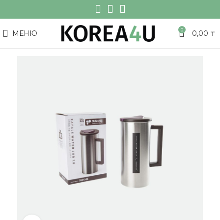
0
МЕНЮ
0,00
₸