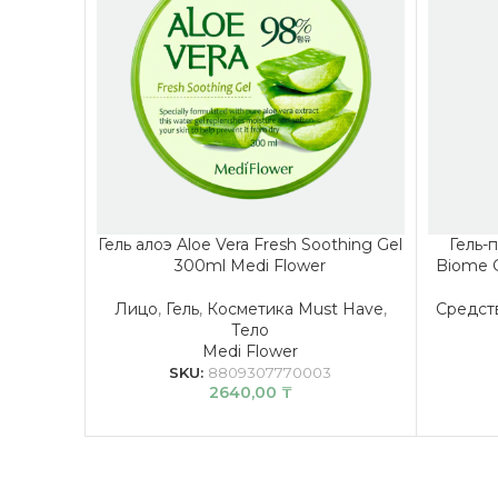
Гель алоэ Aloe Vera Fresh Soothing Gel
Гель-
300ml Medi Flower
Biome G
Лицо
,
Гель
,
Косметика Must Have
,
Средст
Тело
Medi Flower
SKU:
8809307770003
2640,00
₸