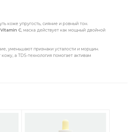
укты для здоровья
у Soju
ть коже упругость, сияние и ровный тон.
фабрикаты
 Vitamin C
, маска действует как мощный двойной
чее
ние, уменьшают признаки усталости и морщин.
кожу, а TDS‑технология помогает активам