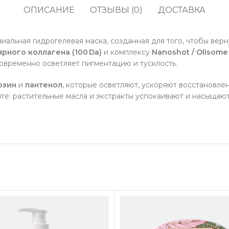
кофе
водоросли
ОПИСАНИЕ
ОТЗЫВЫ (0)
ДОСТАВКА
Прод
Соусы, приправы и
Содж
маринады
альная гидрогелевая маска, созданная для того, чтобы верну
Полу
рного коллагена (100 Da)
и комплексу
Nanoshot / Olisome
Снеки, сладости,
жевательные резинки,
овременно осветляет пигментацию и тусклость.
Про
конфеты
озин
и
панте­нол
, которые осветляют, ускоряют восстановле
Напитки, молоко, готовое
е: растительные масла и экстракты успокаивают и насыщают 
кофе