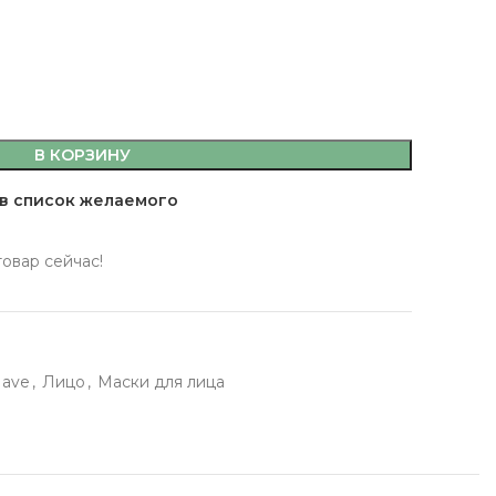
В КОРЗИНУ
емы,
в список желаемого
а, кляр
 масла
товар сейчас!
 здоровья
 кофе, джемы,
Have
,
Лицо
,
Маски для лица
фитюры
ты
сахар, мука, кляр
ительные масла
ервы