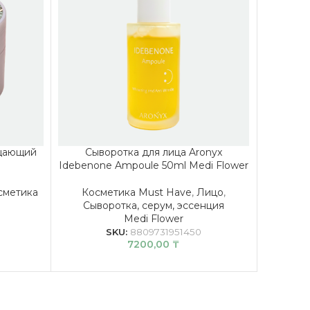
ищающий
Сыворотка для лица Aronyx
Крем д
Idebenone Ampoule 50ml Medi Flower
сметика
Косметика Must Have
,
Лицо
,
Тело
,
Дл
Сыворотка, серум, эссенция
Medi Flower
SKU:
8809731951450
7200,00
₸