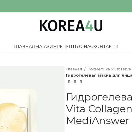
е
ГЛАВНАЯ
МАГАЗИН
РЕЦЕПТЫ
О НАС
КОНТАКТЫ
Главная
Косметика Must Have
Гидрогелевая маска для лица
Гидрогелева
Vita Collage
MediAnswer