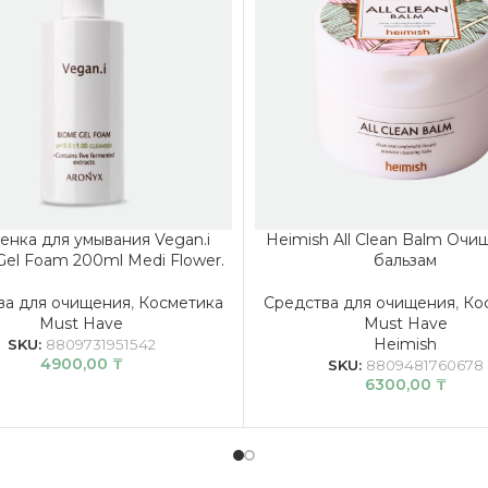
пенка для умывания Vegan.i
Heimish All Clean Balm Оч
el Foam 200ml Medi Flower.
бальзам
ва для очищения
,
Косметика
Средства для очищения
,
Ко
Must Have
Must Have
Heimish
SKU:
8809731951542
4900,00
₸
SKU:
8809481760678
6300,00
₸