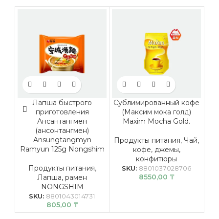
Лапша быстрого
Сублимированный кофе
приготовления
(Максим мока голд)
Ансантангмен
Maxim Mocha Gold.
(ансонтангмен)
Ansungtangmyn
Продукты питания
,
Чай,
Ramyun 125g Nongshim
кофе, джемы,
конфитюры
По
Продукты питания
,
п
SKU:
8801037028706
8550,00
₸
Лапша, рамен
NONGSHIM
SKU:
8801043014731
805,00
₸