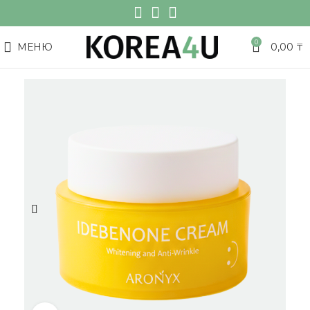
0
МЕНЮ
0,00
₸