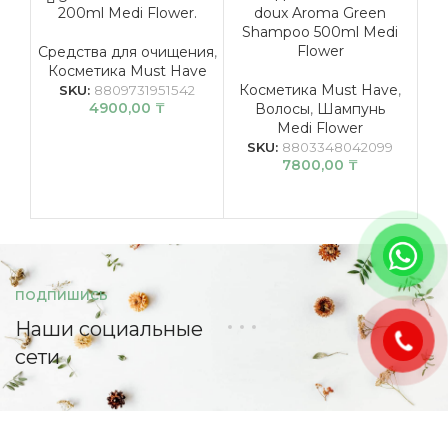
200ml Medi Flower.
doux Aroma Green
Shampoo 500ml Medi
Flower
Средства для очищения
,
Косметика Must Have
К
Косметика Must Have
,
Ли
SKU:
8809731951542
4900,00
₸
Волосы
,
Шампунь
Medi Flower
SKU:
8803348042099
7800,00
₸
ПОДПИШИСЬ
Наши социальные
сети