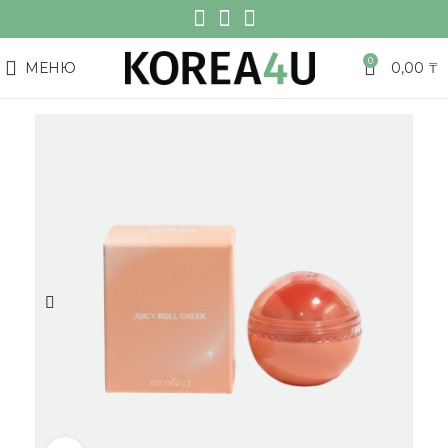
0
МЕНЮ
0,00
₸