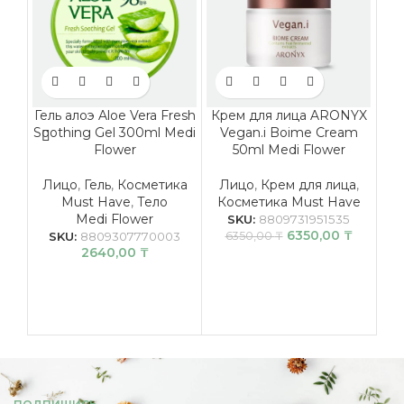
Гель алоэ Aloe Vera Fresh
Крем для лица ARONYX
К
Soothing Gel 300ml Medi
Vegan.i Boime Cream
Flower
50ml Medi Flower
Br
Лицо
,
Гель
,
Косметика
Лицо
,
Крем для лица
,
Must Have
,
Тело
Косметика Must Have
Ли
Medi Flower
К
SKU:
8809731951535
6350,00
₸
SKU:
8809307770003
6350,00
₸
2640,00
₸