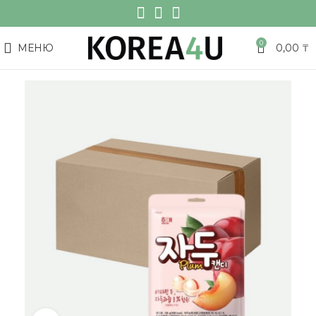
0
МЕНЮ
0,00
₸