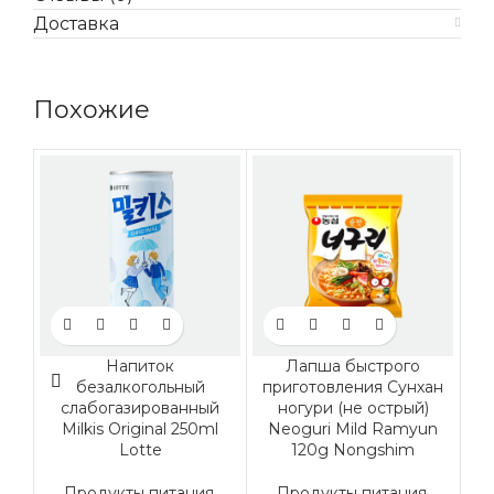
Доставка
Похожие
Напиток
Лапша быстрого
безалкогольный
приготовления Сунхан
мо
слабогазированный
ногури (не острый)
м
Milkis Original 250ml
Neoguri Mild Ramyun
Lotte
120g Nongshim
Продукты питания
,
Продукты питания
,