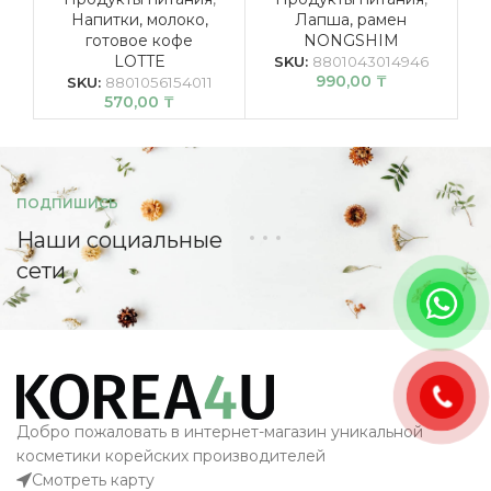
Напитки, молоко,
Лапша, рамен
Со
готовое кофе
NONGSHIM
LOTTE
SKU:
8801043014946
990,00
₸
SKU:
8801056154011
570,00
₸
ПОДПИШИСЬ
Наши социальные
сети
Добро пожаловать в интернет-магазин уникальной
косметики корейских производителей
Смотреть карту