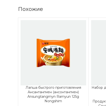
Похожие
Лапша быстрого приготовления
Набор д
Ансантангмен (ансонтангмен)
Ansungtangmyn Ramyun 125g
Nongshim
Продук
Соу