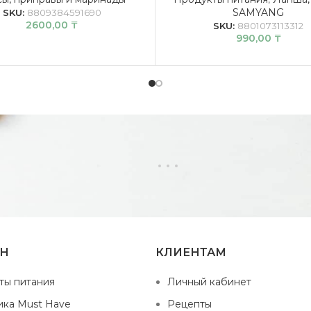
SAMYANG
SKU:
8809384591690
2600,00
₸
SKU:
8801073113312
990,00
₸
ИН
КЛИЕНТАМ
ты питания
Личный кабинет
ика Must Have
Рецепты