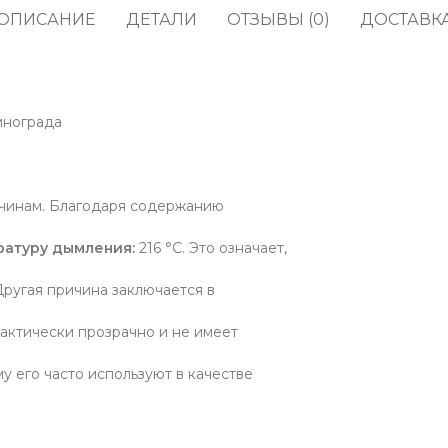
кофе
водоросли
ОПИСАНИЕ
ДЕТАЛИ
ОТЗЫВЫ (0)
ДОСТАВК
Прод
Соусы, приправы и
Содж
маринады
Полу
Снеки, сладости,
жевательные резинки,
инограда
Про
конфеты
Напитки, молоко, готовое
кофе
ичинам. Благодаря содержанию
ратуру дымления:
216 °С. Это означает,
Другая причина заключается в
актически прозрачно и не имеет
му его часто используют в качестве