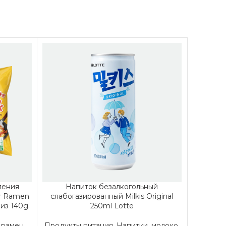
ления
Напиток безалкогольный
Соева
r Ramen
слабогазированный Milkis Original
(сунч
из 140g.
250ml Lotte
 рамен
Продукты питания
,
Напитки, молоко,
Продукт