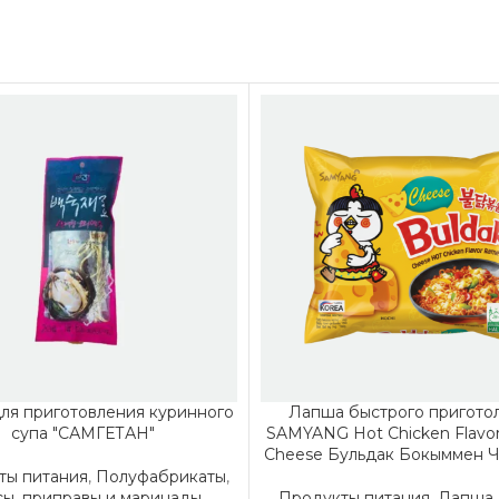
ля приготовления куринного
Лапша быстрого пригото
супа "САМГЕТАН"
SAMYANG Hot Chicken Flavo
Cheese Бульдак Бокыммен Ч
ты питания
,
Полуфабрикаты
,
сы, приправы и маринады
Продукты питания
,
Лапша,