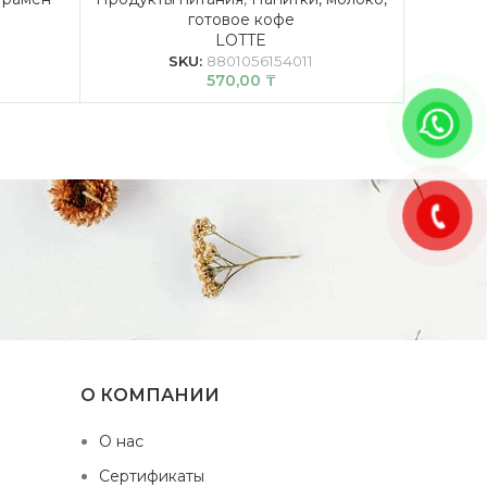
готовое кофе
LOTTE
SKU:
8801056154011
570,00
₸
1
О КОМПАНИИ
О нас
Сертификаты