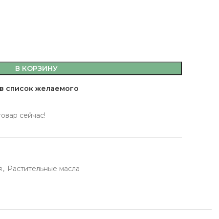
В КОРЗИНУ
емы,
в список желаемого
а, кляр
 масла
товар сейчас!
 здоровья
 кофе, джемы,
я
,
Растительные масла
фитюры
ты
сахар, мука, кляр
ительные масла
ервы