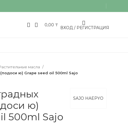
0,00
₸
ВХОД / РЕГИСТРАЦИЯ
Растительные масла
подоси ю) Grape seed oil 500ml Sajo
градных
SAJO HAEPYO
одоси ю)
il 500ml Sajo