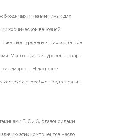
необходимых и незаменимых для
нии хронической венозной
о повышает уровень антиоксидантов
ами. Масло снижает уровень сахара
 при геморрое. Некоторые
х косточек способно предотвратить
таминами Е, С и А, флавоноидами
наличию этих компонентов масло