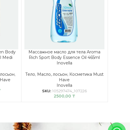
en Body
Массажное масло для тела Aroma
Массаж
l Medi
Rich Sport Body Essence Oil 465ml
Rich R
Inovella
 лосьон
,
Тело
,
Масло, лосьон
,
Косметика Must
Тело
,
Ма
 Have
Have
Inovella
₸
SKU:
105297474_107226
2500,00
₸