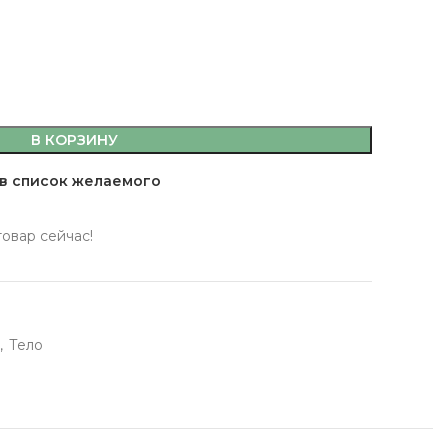
В КОРЗИНУ
емы,
в список желаемого
а, кляр
 масла
товар сейчас!
 здоровья
 кофе, джемы,
,
Тело
фитюры
ты
сахар, мука, кляр
ительные масла
ервы