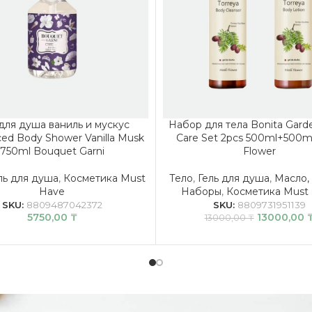
 для душа ваниль и мускус
Набор для тела Bonita Gard
ced Body Shower Vanilla Musk
Care Set 2pcs 500ml+500m
750ml Bouquet Garni
Flower
ль для душа
,
Косметика Must
Тело
,
Гель для душа
,
Масло,
Have
Наборы
,
Косметика Must
SKU:
8809487042372
SKU:
8809731951139
5750,00
₸
13000,00
13000,00
₸