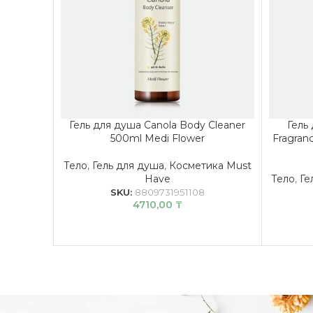
Гель для душа Canola Body Cleaner
Гель
500ml Medi Flower
Fragran
Тело
,
Гель для душа
,
Косметика Must
Have
Тело
,
Ге
SKU:
8809731951108
4710,00
₸