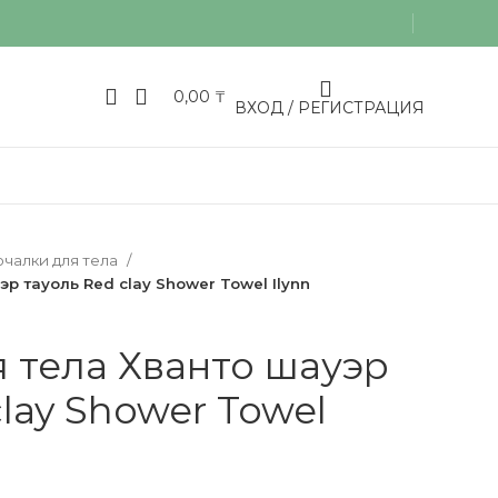
0,00
₸
ВХОД / РЕГИСТРАЦИЯ
чалки для тела
р тауоль Red clay Shower Towel Ilynn
 тела Хванто шауэр
lay Shower Towel