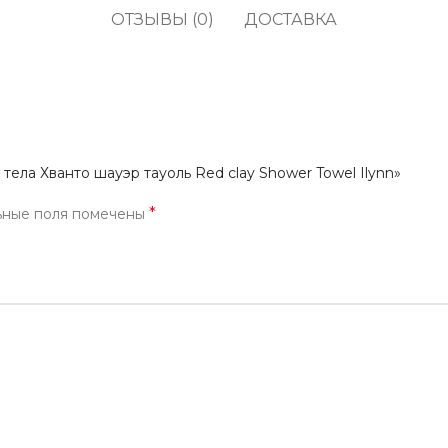
кофе
водоросли
ОТЗЫВЫ (0)
ДОСТАВКА
Прод
Соусы, приправы и
Содж
маринады
Полу
Снеки, сладости,
жевательные резинки,
Про
конфеты
тела Хванто шауэр тауоль Red clay Shower Towel Ilynn»
Напитки, молоко, готовое
кофе
*
ьные поля помечены