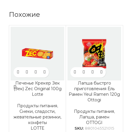
Похожие
Печенье Крекер Зек
Лапша быстрго
(Зек) Zec Original 100g
приготовления Ёль
мо
Lotte
Рамен Yeul Ramen 120g
м
Ottogi
Продукты питания
,
Снеки, сладости,
Продукты питания
,
жевательные резинки,
Лапша, рамен
конфеты
OTTOGI
Со
LOTTE
SKU:
8801045521015