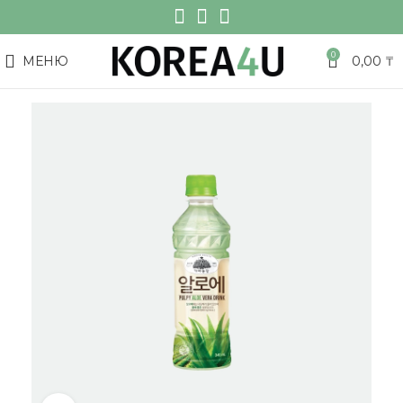
0
МЕНЮ
0,00
₸