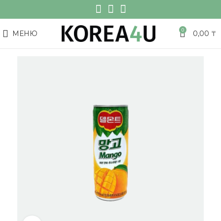
0
МЕНЮ
0,00
₸