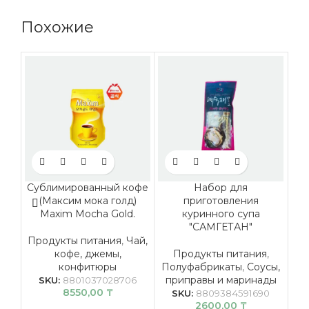
Похожие
Сублимированный кофе
Набор для
(Максим мока голд)
приготовления
пр
Maxim Mocha Gold.
куринного супа
K
"САМГЕТАН"
Продукты питания
,
Чай,
кофе, джемы,
Продукты питания
,
конфитюры
Полуфабрикаты
,
Соусы,
приправы и маринады
SKU:
8801037028706
8550,00
₸
SKU:
8809384591690
2600,00
₸