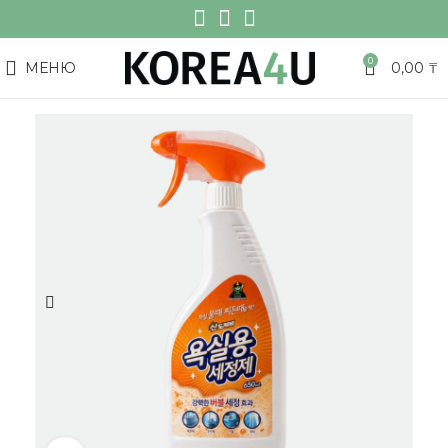
0
МЕНЮ
0,00
₸