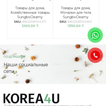
De
Товары для дома
,
Товары для дома
,
Хозяйственные товары
Мочалки для тела
SungboCleamy
SungboCleamy
SKU:
8802569104371
SKU:
8802569100601
1200,00
₸
1350,00
₸
ПОДПИШИСЬ
Наши социальные
сети
Добро пожаловать в интернет-магазин уникальной