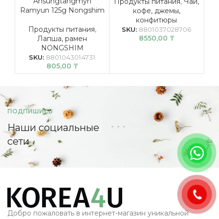
Ansungtangmyn
Продукты питания
,
Чай,
Ramyun 125g Nongshim
кофе, джемы,
конфитюры
ж
Продукты питания
,
SKU:
8801037028706
8550,00
₸
Лапша, рамен
NONGSHIM
SKU:
8801043014731
805,00
₸
ПОДПИШИСЬ
Наши социальные
сети
Добро пожаловать в интернет-магазин уникальной