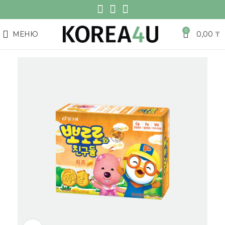
0
МЕНЮ
0,00
₸