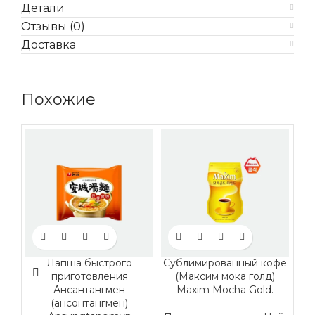
Детали
Отзывы (0)
Доставка
Похожие
Лапша быстрого
Сублимированный кофе
П
приготовления
(Максим мока голд)
(З
Ансантангмен
Maxim Mocha Gold.
(ансонтангмен)