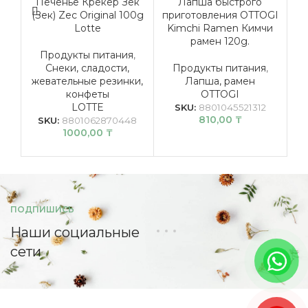
Печенье Крекер Зек
Лапша быстрого
Пе
(Зек) Zec Original 100g
приготовления OTTOGI
S
Lotte
Kimchi Ramen Кимчи
рамен 120g.
Продукты питания
,
Снеки, сладости,
Продукты питания
,
ж
жевательные резинки,
Лапша, рамен
конфеты
OTTOGI
LOTTE
SKU:
8801045521312
810,00
₸
SKU:
8801062870448
1000,00
₸
ПОДПИШИСЬ
Наши социальные
сети