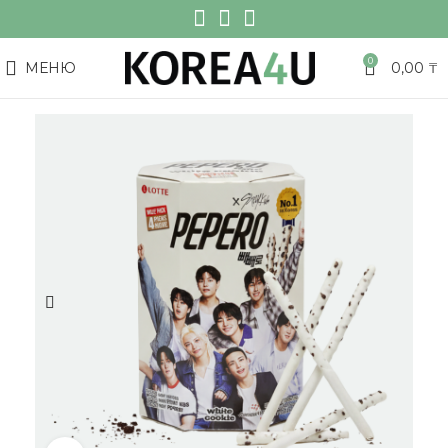
0
МЕНЮ
0,00
₸