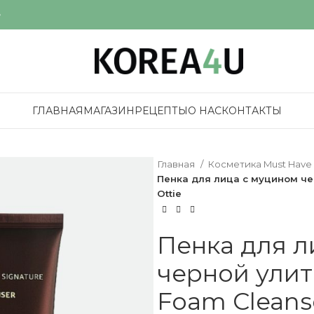
е
ГЛАВНАЯ
МАГАЗИН
РЕЦЕПТЫ
О НАС
КОНТАКТЫ
Главная
Косметика Must Have
Пенка для лица с муцином чер
Ottie
Пенка для л
черной улит
Foam Cleanse