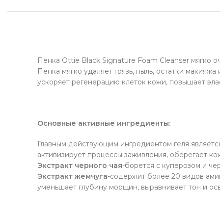
Пенка Ottie Black Signature Foam Cleanser мягко 
Пенка мягко удаляет грязь, пыль, остатки макияж
ускоряет регенерацию клеток кожи, повышает элас
Основные активные ингредиенты:
Главным действующим ингредиентом геля являет
активизирует процессы заживления, оберегает ко
Экстракт черного чая
-борется с куперозом и че
Экстракт жемчуга
-содержит более 20 видов ами
уменьшает глубину морщин, выравнивает тон и ос