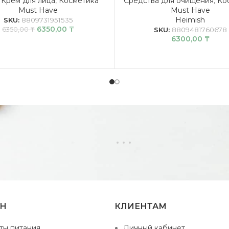
,
Крем для лица
,
Косметика
Средства для очищения
,
Ко
Must Have
Must Have
Heimish
SKU:
8809731951535
6350,00
₸
6350,00
₸
SKU:
8809481760678
6300,00
₸
ИН
КЛИЕНТАМ
ты питания
Личный кабинет