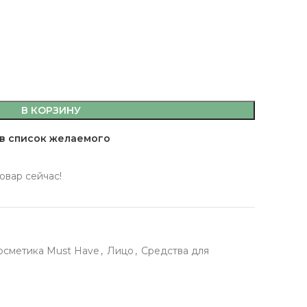
емы,
В КОРЗИНУ
а, кляр
в список желаемого
 масла
овар сейчас!
 здоровья
 кофе, джемы,
фитюры
осметика Must Have
,
Лицо
,
Средства для
ты
сахар, мука, кляр
ительные масла
ервы