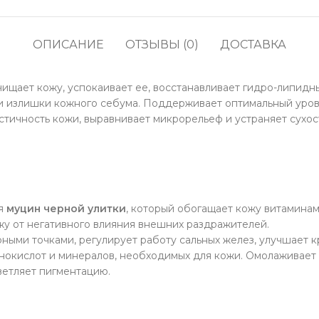
кофе
водоросли
Прод
Соусы, приправы и
ОПИСАНИЕ
ОТЗЫВЫ (0)
ДОСТАВКА
Содж
маринады
Полу
Снеки, сладости,
жевательные резинки,
очищает кожу, успокаивает ее, восстанавливает гидро-липидн
Про
конфеты
а и излишки кожного себума. Поддерживает оптимальный уров
тичность кожи, выравнивает микрорельеф и устраняет сухос
Напитки, молоко, готовое
кофе
ся
муцин черной улитки
, который обогащает кожу витаминам
жу от негативного влияния внешних раздражителей.
рными точками, регулирует работу сальных желез, улучшает 
нокислот и минералов, необходимых для кожи. Омолаживает 
ветляет пигментацию.