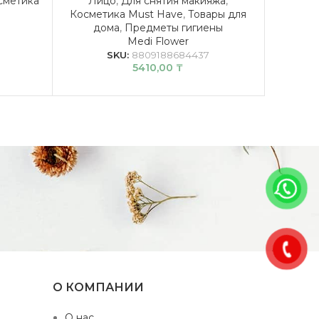
сметика
Лицо
,
Для снятия макияжа
,
Косметика Must Have
,
Товары для
Ли
дома
,
Предметы гигиены
Космет
Medi Flower
до
SKU:
8809188684437
5410,00
₸
О КОМПАНИИ
О нас