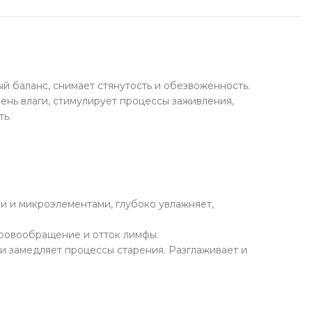
укты для здоровья
у Soju
фабрикаты
ый баланс, снимает стянутость и обезвоженность.
чее
ень влаги, стимулирует процессы заживления,
ть.
и и микроэлементами, глубоко увлажняет,
кровообращение и отток лимфы.
и замедляет процессы старения. Разглаживает и