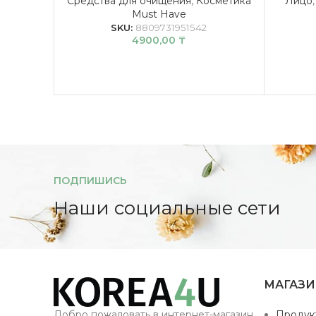
Средства для очищения
,
Косметика
Лицо
Must Have
SKU:
8809731951542
4900,00
₸
ПОДПИШИСЬ
Наши социальные сети
МАГАЗ
Добро пожаловать в интернет-магазин
Продук