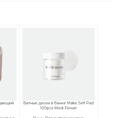
ищающий
Ватные диски в банке Make Self Pad
Ватные 
100pcs Medi Flower
Cotton