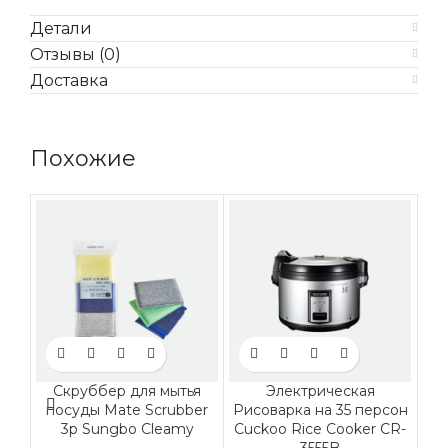
Детали
Отзывы (0)
Доставка
Похожие
Скруббер для мытья
Электрическая
посуды Mate Scrubber
Рисоварка на 35 персон
M
3p Sungbo Cleamy
Cuckoo Rice Cooker CR-
3555B