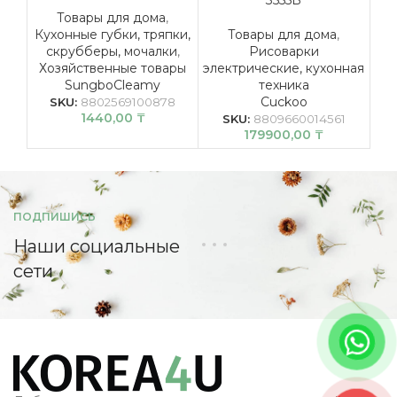
Товары для дома
,
Кухонные губки, тряпки,
Товары для дома
,
Хо
скрубберы, мочалки
,
Рисоварки
Хозяйственные товары
электрические, кухонная
SungboCleamy
техника
Cuckoo
SKU:
8802569100878
1440,00
₸
SKU:
8809660014561
179900,00
₸
ПОДПИШИСЬ
Наши социальные
сети