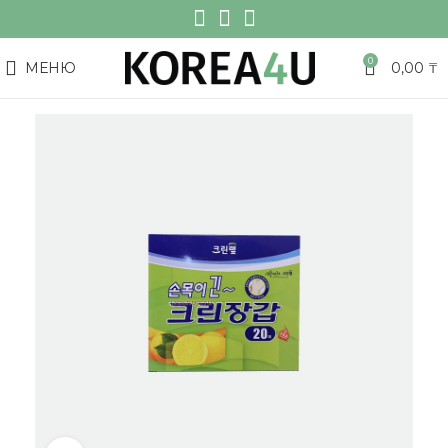
0
МЕНЮ
0,00
₸