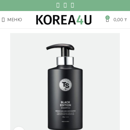
0
МЕНЮ
0,00
₸