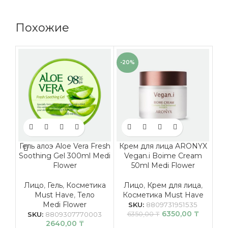
Похожие
-20%
Гель алоэ Aloe Vera Fresh
Крем для лица ARONYX
Soothing Gel 300ml Medi
Vegan.i Boime Cream
Flower
50ml Medi Flower
Лицо
,
Гель
,
Косметика
Лицо
,
Крем для лица
,
Must Have
,
Тело
Косметика Must Have
К
Medi Flower
Ли
SKU:
8809731951535
6350,00
₸
SKU:
8809307770003
6350,00
₸
2640,00
₸