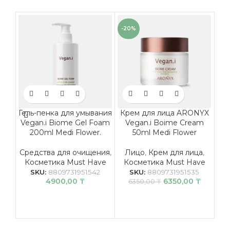
-20%
Гель-пенка для умывания
Крем для лица ARONYX
В
Vegan.i Biome Gel Foam
Vegan.i Boime Cream
M
200ml Medi Flower.
50ml Medi Flower
Средства для очищения
,
Лицо
,
Крем для лица
,
Косметика Must Have
Косметика Must Have
Mu
SKU:
8809731951542
SKU:
8809731951535
4900,00
₸
6350,00
₸
до
6350,00
₸