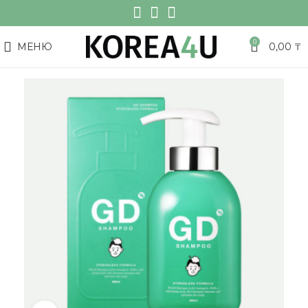
0
МЕНЮ
0,00
₸