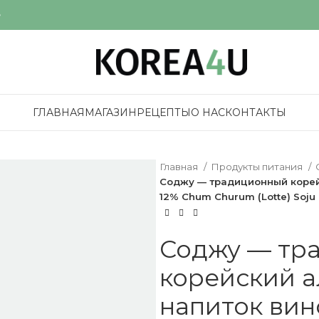
е
ГЛАВНАЯ
МАГАЗИН
РЕЦЕПТЫ
О НАС
КОНТАКТЫ
Главная
Продукты питания
Соджу — традиционный корей
12% Chum Churum (Lotte) Soju
Соджу — тр
корейский 
напиток вин