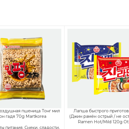
оздушная пшеница Тонг мил
Лапша быстрого приготов
он гадя 70g Martkorea
(Джин рамён острый / не ост
Ramen Hot/Mild 120g Ot
ты питания
,
Снеки, сладости,