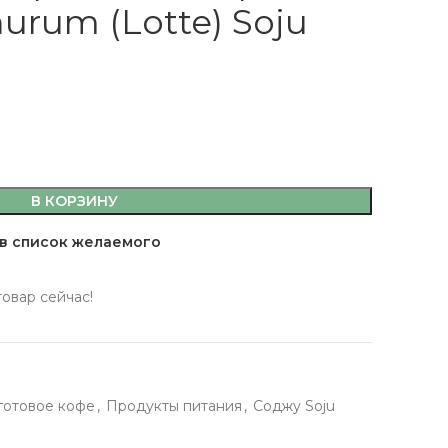
urum (Lotte) Soju
емы,
В КОРЗИНУ
а, кляр
 масла
в список желаемого
товар сейчас!
 здоровья
 кофе, джемы,
фитюры
ты
сахар, мука, кляр
 готовое кофе
,
Продукты питания
,
Соджу Soju
ительные масла
ервы