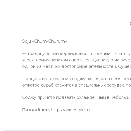
Soju «Chum-Churum»
— традиционный корейский алкогольный напиток,
характерным запахом спирта, сладковатую на вкус
одной из местных достопримечательностей. Сущес
Процесс изготовления соджу включает в себя неск
отжатое сырьё хранится в специальных сосудах, п
Соджу принято подавать охлажденным в небольших
Подробнее:
https://winestyle.ru