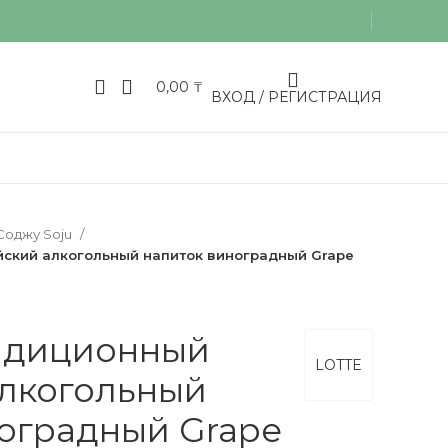
0,00
₸
ВХОД / РЕГИСТРАЦИЯ
Соджу Soju
ский алкогольный напиток виноградный Grape
адиционный
LOTTE
алкогольный
оградный Grape