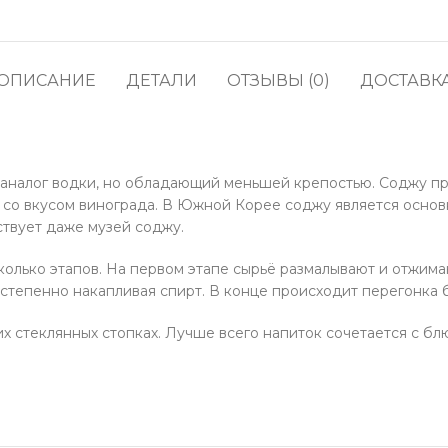
кофе
водоросли
Прод
Соусы, приправы и
Содж
маринады
ОПИСАНИЕ
ДЕТАЛИ
ОТЗЫВЫ (0)
ДОСТАВК
Полу
Снеки, сладости,
жевательные резинки,
Про
конфеты
Напитки, молоко, готовое
 аналог водки, но обладающий меньшей крепостью. Соджу п
кофе
, со вкусом винограда. В Южной Корее соджу является основ
твует даже музей соджу.
олько этапов. На первом этапе сырьё размалывают и отжимаю
остепенно накапливая спирт. В конце происходит перегонка б
 стеклянных стопках. Лучше всего напиток сочетается с бл