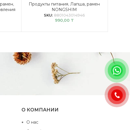
 рамен
,
Продукты питания
,
Лапша, рамен
жеват
овления
NONGSHIM
SKU:
8801043014946
990,00
₸
О КОМПАНИИ
О нас