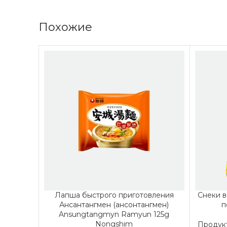
Похожие
Лапша быстрого приготовления
Снеки в
Ансантангмен (ансонтангмен)
п
Ansungtangmyn Ramyun 125g
Nongshim
Продук