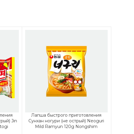
ления
Лапша быстрого приготовления
Снеки 
рый) Jin
Сунхан ногури (не острый) Neoguri
togi
Mild Ramyun 120g Nongshim
Продукт