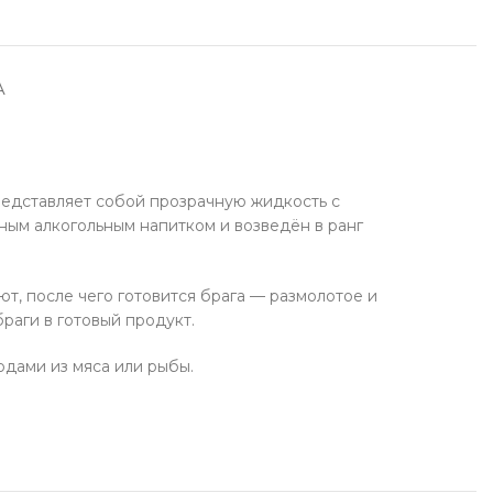
укты для здоровья
у Soju
А
фабрикаты
чее
редставляет собой прозрачную жидкость с
ным алкогольным напитком и возведён в ранг
т, после чего готовится брага — размолотое и
раги в готовый продукт.
юдами из мяса или рыбы.