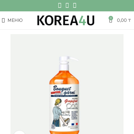
0
МЕНЮ
0,00
₸