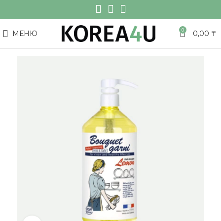
0
МЕНЮ
0,00
₸