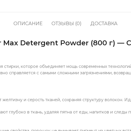
кофе
водоросли
Прод
Соусы, приправы и
Содж
маринады
ОПИСАНИЕ
ОТЗЫВЫ (0)
ДОСТАВКА
Полу
Снеки, сладости,
жевательные резинки,
Про
конфеты
Max Detergent Powder (800 г) — 
Напитки, молоко, готовое
кофе
я стирки, которое объединяет мощь современных технологи
но справляется с самыми сложными загрязнениями, возвраща
желтизну и серость тканей, сохраняя структуру волокон. Ид
ют глубоко в ткань, удаляя пятна от еды, напитков и следы
е свойства, порошок не вымывает пигмент из цветных встав