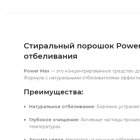
Стиральный порошок Power 
отбеливания
Power Max
— это концентрированное средство дл
Формула с натуральными отбеливателями эффектив
Преимущества:
Натуральное отбеливание:
Бережно устраняет 
Глубокое очищение:
Активные частицы проника
температурах.
Защита цвета:
Несмотря на мощные отбеливающи