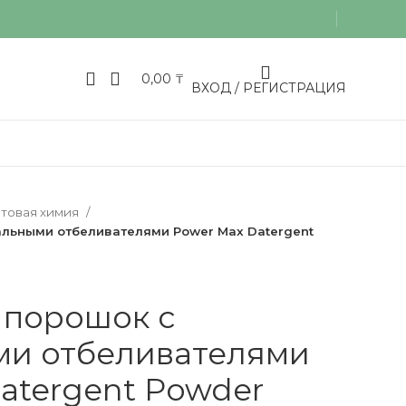
0,00
₸
ВХОД / РЕГИСТРАЦИЯ
товая химия
альными отбеливателями Power Max Datergent
 порошок с
ми отбеливателями
atergent Powder