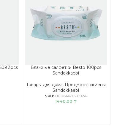
509 3pcs
Влажные салфетки Besto 100pcs
Ватны
Sandokkaebi
Peeli
Товары для дома
,
Предметы гигиены
Sandokkaebi
Ли
Космет
SKU:
8806147078924
1440,00
₸
до