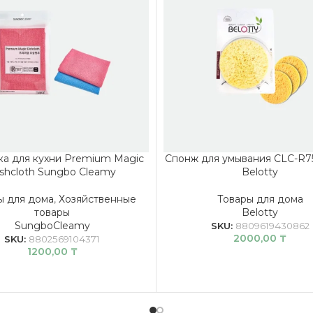
ка для кухни Premium Magic
Спонж для умывания CLC-R7
shcloth Sungbo Cleamy
Belotty
ы для дома
,
Хозяйственные
Товары для дома
товары
Belotty
SungboCleamy
SKU:
8809619430862
2000,00
₸
SKU:
8802569104371
1200,00
₸