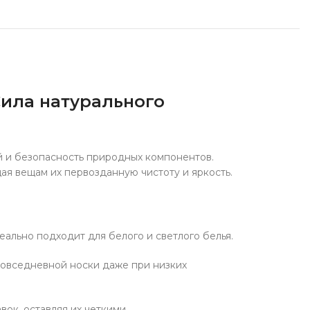
укты для здоровья
у Soju
фабрикаты
чее
Сила натурального
й и безопасность природных компонентов.
я вещам их первозданную чистоту и яркость.
еально подходит для белого и светлого белья.
 повседневной носки даже при низких
ок, оставляя их четкими.