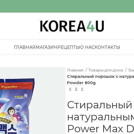
е
ГЛАВНАЯ
МАГАЗИН
РЕЦЕПТЫ
О НАС
КОНТАКТЫ
Главная
Товары для дома
Бы
Стиральный порошок с натур
Powder 800g
Стиральный
натуральны
Power Max D