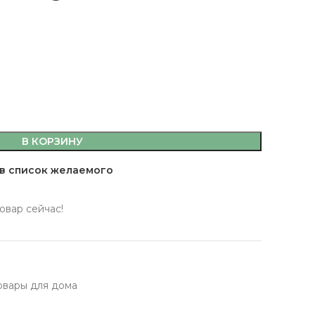
емы,
В КОРЗИНУ
а, кляр
 масла
в список желаемого
овар сейчас!
 здоровья
 кофе, джемы,
фитюры
ты
сахар, мука, кляр
овары для дома
ительные масла
ервы