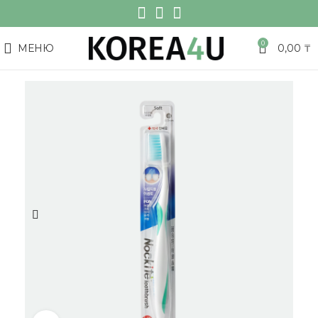
0
МЕНЮ
0,00
₸