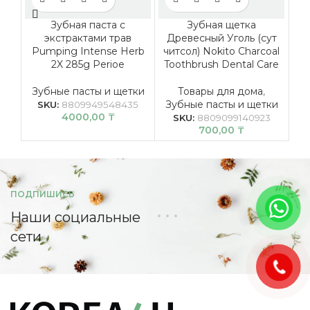
Зубная паста с
Зубная щетка
З
экстрактами трав
Древесный Уголь (сут
Pumping Intense Herb
читсол) Nokito Charcoal
S
2X 285g Perioe
Toothbrush Dental Care
Зу
Зубные пасты и щетки
Товары для дома
,
К
Зубные пасты и щетки
SKU:
8809949548435
4000,00
₸
SKU:
8809099140923
700,00
₸
ПОДПИШИСЬ
Наши социальные
сети