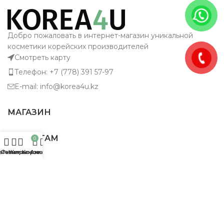
Добро пожаловать в интернет-магазин уникальной
косметики корейских производителей
Смотреть карту
Телефон: +7 (778) 391 57-97
E-mail: info@korea4u.kz
МАГАЗИН
КЛИЕНТАМ
0
агазин
Фильтры
Желаемое
Корзина
Аккаунт
О КОМПАНИИ
KOREA4U 2025 ©