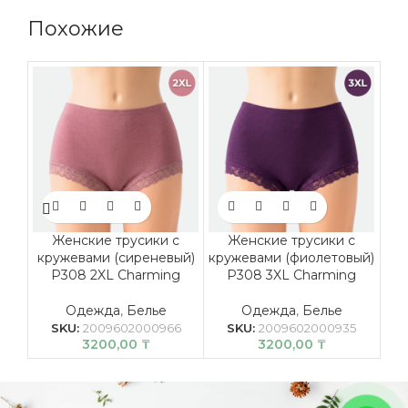
Похожие
Женские трусики с
Женские трусики с
кружевами (сиреневый)
кружевами (фиолетовый)
кру
P308 2XL Charming
P308 3XL Charming
Одежда
,
Белье
Одежда
,
Белье
SKU:
2009602000966
SKU:
2009602000935
3200,00
₸
3200,00
₸