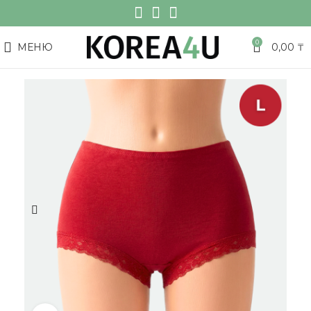
0
МЕНЮ
0,00
₸