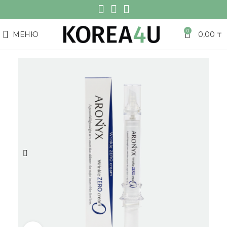
0
МЕНЮ
0,00
₸