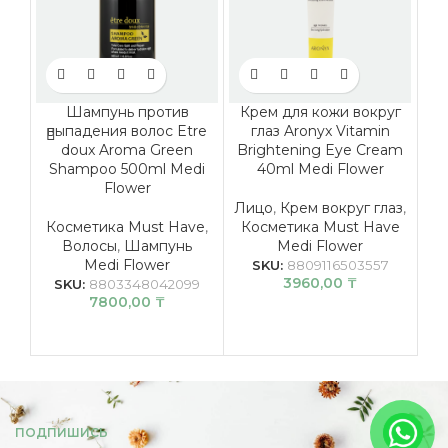
Шампунь против
Крем для кожи вокруг
выпадения волос Etre
глаз Aronyx Vitamin
doux Aroma Green
Brightening Eye Cream
Shampoo 500ml Medi
40ml Medi Flower
Flower
Лицо
,
Крем вокруг глаз
,
К
Косметика Must Have
,
Косметика Must Have
Ли
Волосы
,
Шампунь
Medi Flower
Medi Flower
SKU:
8809116503557
3960,00
₸
SKU:
8803348042099
7800,00
₸
ПОДПИШИСЬ