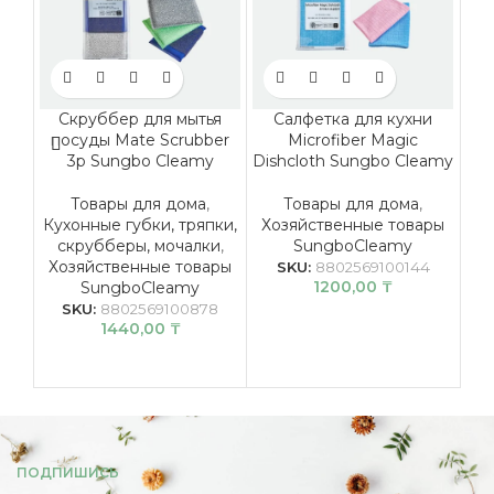
Скруббер для мытья
Салфетка для кухни
посуды Mate Scrubber
Microfiber Magic
3p Sungbo Cleamy
Dishcloth Sungbo Cleamy
Товары для дома
,
Товары для дома
,
Кухонные губки, тряпки,
Хозяйственные товары
скрубберы, мочалки
,
SungboCleamy
Хозяйственные товары
SKU:
8802569100144
1200,00
₸
SungboCleamy
SKU:
8802569100878
1440,00
₸
ПОДПИШИСЬ