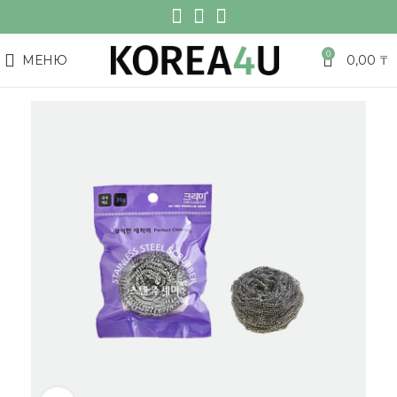
0
МЕНЮ
0,00
₸