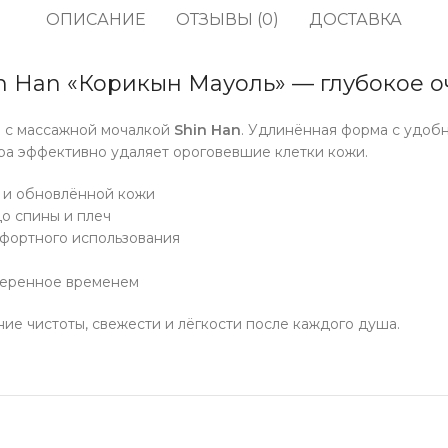
кофе
водоросли
ОПИСАНИЕ
ОТЗЫВЫ (0)
ДОСТАВКА
Прод
Соусы, приправы и
Содж
маринады
in Han «Корикын Мауоль» — глубокое 
Полу
Снеки, сладости,
жевательные резинки,
е с массажной мочалкой
Shin Han
. Удлинённая форма с удоб
Про
конфеты
ура эффективно удаляет ороговевшие клетки кожи.
Напитки, молоко, готовое
кофе
 и обновлённой кожи
о спины и плеч
фортного использования
веренное временем
е чистоты, свежести и лёгкости после каждого душа.