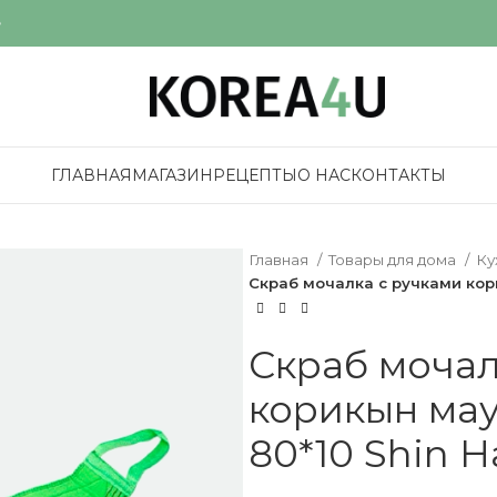
е
ГЛАВНАЯ
МАГАЗИН
РЕЦЕПТЫ
О НАС
КОНТАКТЫ
Главная
Товары для дома
Ку
Скраб мочалка с ручками кор
Скраб мочал
корикын мау
80*10 Shin H