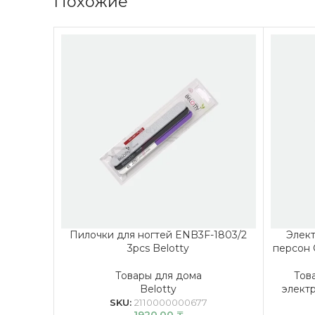
Похожие
Пилочки для ногтей ENB3F-1803/2
Элект
3pcs Belotty
персон 
Товары для дома
Тов
Belotty
элект
SKU:
2110000000677