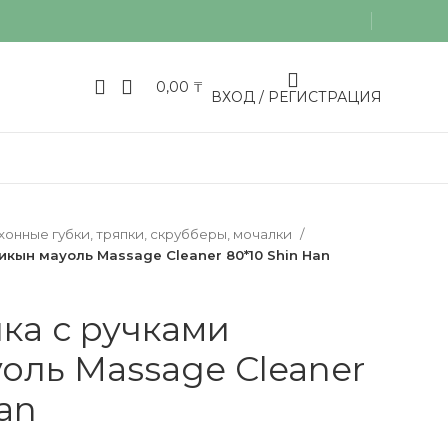
0,00
₸
ВХОД / РЕГИСТРАЦИЯ
хонные губки, тряпки, скрубберы, мочалки
икын мауоль Massage Cleaner 80*10 Shin Han
ка с ручками
оль Massage Cleaner
an