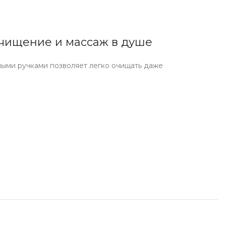
укты для здоровья
у Soju
очищение и массаж в душе
фабрикаты
ными ручками позволяет легко очищать даже
чее