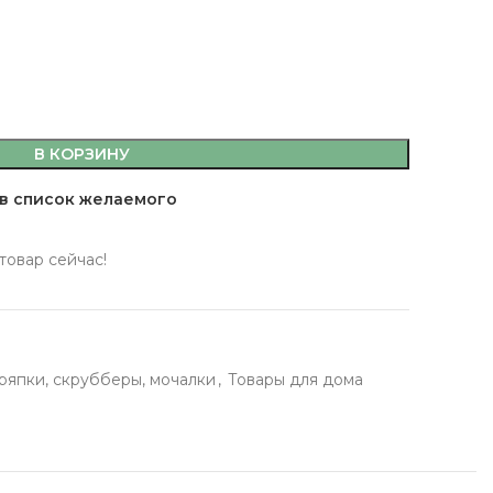
В КОРЗИНУ
емы,
в список желаемого
а, кляр
 масла
товар сейчас!
 здоровья
 кофе, джемы,
тряпки, скрубберы, мочалки
,
Товары для дома
фитюры
ты
сахар, мука, кляр
ительные масла
ервы