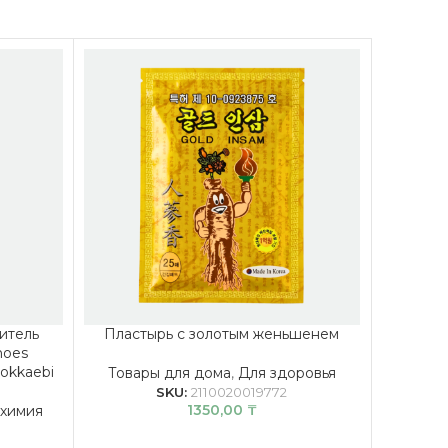
итель
Пластырь с золотым женьшенем
Детска
hoes
Kids P
okkaebi
Товары для дома
,
Для здоровья
SKU:
2110020019772
1350,00
₸
 химия
Товары