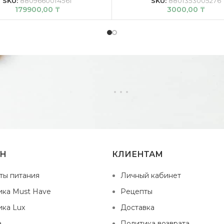
SKU:
8809660014561
SKU:
8801353005276
179900,00
₸
3000,00
₸
ИН
КЛИЕНТАМ
ты питания
Личный кабинет
ика Must Have
Рецепты
ика Lux
Доставка
а
Политика возврата