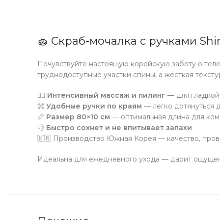
🧽 Скраб-мочалка с ручками Sh
Почувствуйте настоящую корейскую заботу о тел
труднодоступные участки спины, а жёсткая текст
💆‍♀️
Интенсивный массаж и пилинг
— для гладкой
👐
Удобные ручки по краям
— легко дотянуться д
📏
Размер 80×10 см
— оптимальная длина для ком
💨
Быстро сохнет и не впитывает запахи
🇰🇷 Производство Южная Корея — качество, про
Идеальна для ежедневного ухода — дарит ощущени