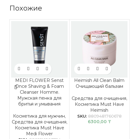
Похожие
MEDI FLOWER Senst
Heimish All Clean Balm
Вл
Once Shaving & Foam
Очищающий бальзам
сня
Cleanser Homme.
Мужская пенка для
C
Средства для очищения
,
бритья и умывания
Косметика Must Have
Heimish
Косметика для мужчин
,
SKU:
8809481760678
6300,00
₸
Средства для очищения
,
Косметика Must Have
Mu
Medi Flower
до