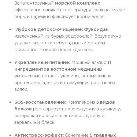
Запатентованный
морской комплекс
эффективно снижает температуру скальпа, сужает
поры и надежно фиксирует корни волос.
Глубокое детокс-очищение:
Фукоидан
,
извлеченный из бурых водорослей, безупречно
удаляет излишки себума, пыль и остатки
стайлинга, позволяя коже «дышать».
Укрепление и питание:
Мощный альянс
11
ингредиентов восточной медицины
интенсивно питает луковицы, останавливая
процесс выпадения и стимулируя рост новых
волос.
SOS-восстановление:
Комплекс из
5 видов
белков
реставрирует поврежденную кутикулу,
возвращая волосам эластичность, силу и
зеркальный блеск.
Антистресс-эффект:
Сочетание
5 травяных