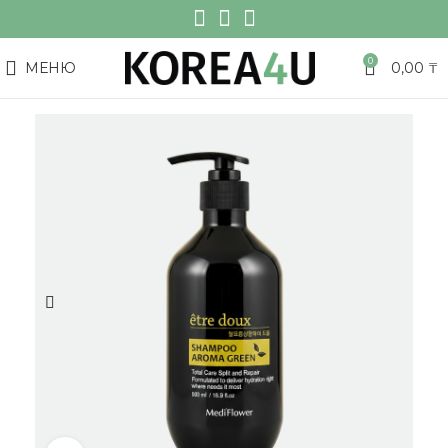
0
МЕНЮ
0,00
₸