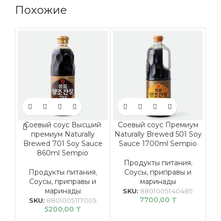
Похожие
Соевый соус Высший
Соевый соус Премиум
Ме
премиум Naturally
Naturally Brewed 501 Soy
(
Brewed 701 Soy Sauce
Sauce 1700ml Sempio
860ml Sempio
Продукты питания
,
Продукты питания
,
Соусы, приправы и
Соусы, приправы и
маринады
маринады
SKU:
8801005140485
7700,00
₸
SKU:
8801005117005
5200,00
₸