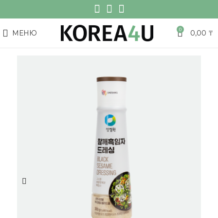
0
МЕНЮ
0,00
₸