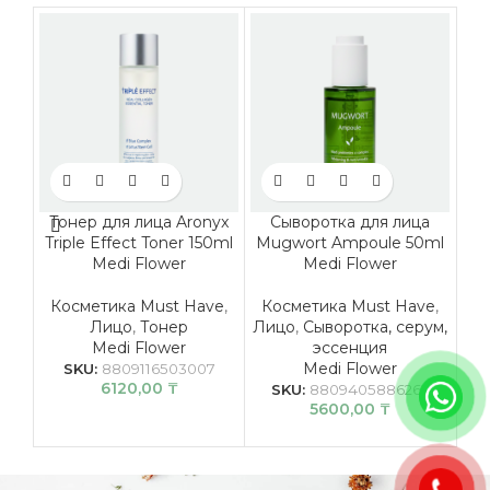
Тонер для лица Aronyx
Сыворотка для лица
К
Triple Effect Toner 150ml
Mugwort Ampoule 50ml
гл
Medi Flower
Medi Flower
A
Косметика Must Have
,
Косметика Must Have
,
Лицо
,
Тонер
Лицо
,
Сыворотка, серум,
Ли
Medi Flower
эссенция
К
Medi Flower
SKU:
8809116503007
6120,00
₸
SKU:
8809405886262
5600,00
₸