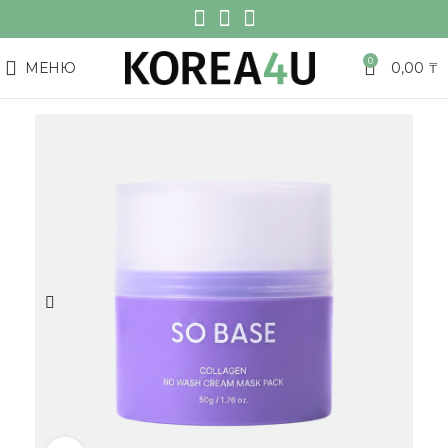
0
МЕНЮ
0,00
₸