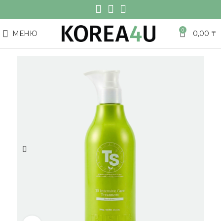
0
МЕНЮ
0,00
₸