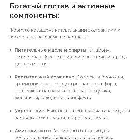
Богатый состав и активные
компоненты:
Формула насыщена натуральными экстрактами и
восстанавливающими веществами:
Питательные масла и спирты:
Глицерин,
цетеариловый спирт и каприловые триглицериды
для смягчения.
Растительный комплекс:
Экстракты брокколи,
артемизии (полыни), лука репчатого, софоры,
центеллы азиатской, алоэ вера, портулака,
женьшеня, солодки и грейпфрута.
Укрепление:
Биотин, пантенол и ниацинамид для
здоровья кожи головы и структуры волос.
Аминокислоты:
Метионин и цистеин для
восстановления белкового каркаса волоса.