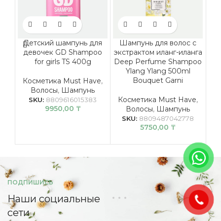
Детский шампунь для
Шампунь для волос с
Ш
девочек GD Shampoo
экстрактом иланг-иланга
for girls TS 400g
Deep Perfume Shampoo
Ylang Ylang 500ml
Bouquet Garni
Косметика Must Have
,
Волосы
,
Шампунь
К
Косметика Must Have
,
SKU:
8809616015383
9950,00
₸
Волосы
,
Шампунь
SKU:
8809487042778
5750,00
₸
ПОДПИШИСЬ
Наши социальные
сети