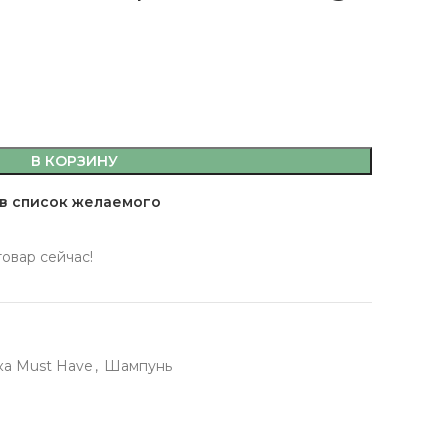
емы,
В КОРЗИНУ
а, кляр
в список желаемого
 масла
товар сейчас!
 здоровья
 кофе, джемы,
фитюры
ка Must Have
,
Шампунь
ты
сахар, мука, кляр
ительные масла
ервы