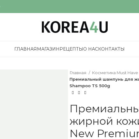
е
ГЛАВНАЯ
МАГАЗИН
РЕЦЕПТЫ
О НАС
КОНТАКТЫ
Главная
Косметика Must Have
Премиальный шампунь для жи
Shampoo TS 500g
Премиальны
жирной кожи
New Premiu