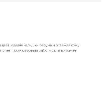
укты для здоровья
у Soju
фабрикаты
чее
чищает, удаляя излишки себума и освежая кожу
могает нормализовать работу сальных желёз,