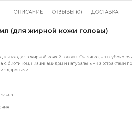
кофе
водоросли
Прод
ОПИСАНИЕ
ОТЗЫВЫ (0)
ДОСТАВКА
Соусы, приправы и
Содж
маринады
мл (для жирной кожи головы)
Полу
Снеки, сладости,
жевательные резинки,
Про
конфеты
Напитки, молоко, готовое
кофе
для ухода за жирной кожей головы. Он мягко, но глубоко о
ла с биотином, ниацинамидом и натуральными экстрактами по
 и здоровыми.
 часов
ания