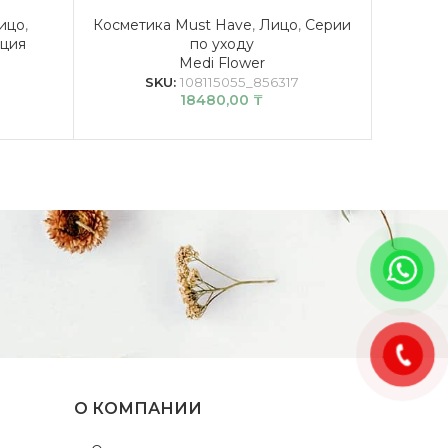
ицо
,
Косметика Must Have
,
Лицо
,
Серии
Кос
нция
по уходу
Medi Flower
SKU:
108115055_856317
18480,00
₸
О КОМПАНИИ