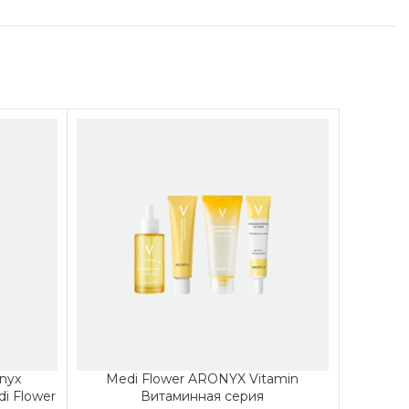
nyx
Medi Flower ARONYX Vitamin
Эмульсия 
i Flower
Витаминная серия
Emu