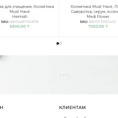
ва для очищения
,
Косметика
Косметика Must Have
,
Л
Must Have
Сыворотка, серум, эссе
Heimish
Medi Flower
SKU:
8809481760678
SKU:
8809731951450
6300,00
₸
7200,00
₸
ИН
КЛИЕНТАМ