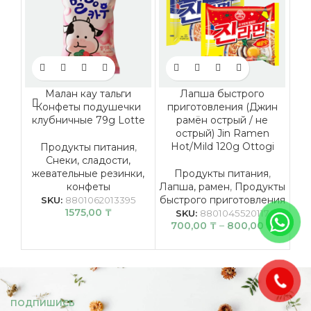
Малан кау тальги
Лапша быстрого
Конфеты подушечки
приготовления (Джин
клубничные 79g Lotte
рамён острый / не
острый) Jin Ramen
Hot/Mild 120g Ottogi
Продукты питания
,
Снеки, сладости,
жевательные резинки,
Продукты питания
,
конфеты
Лапша, рамен
,
Продукты
быстрого приготовления
SKU:
8801062013395
1575,00
₸
SKU:
8801045520117
700,00
₸
–
800,00
₸
ПОДПИШИСЬ