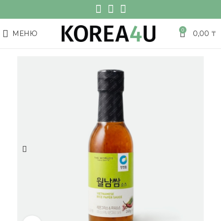
0
МЕНЮ
0,00
₸