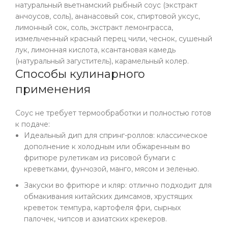
натуральный вьетнамский рыбный соус (экстракт
анчоусов, соль), ананасовый сок, спиртовой уксус,
лимонный сок, соль, экстракт лемонграсса,
измельченный красный перец чили, чеснок, сушеный
лук, лимонная кислота, ксантановая камедь
(натуральный загуститель), карамельный колер.
Способы кулинарного
применения
Соус не требует термообработки и полностью готов
к подаче:
Идеальный дип для спринг-роллов: классическое
дополнение к холодным или обжаренным во
фритюре рулетикам из рисовой бумаги с
креветками, фунчозой, манго, мясом и зеленью.
Закуски во фритюре и кляр: отлично подходит для
обмакивания китайских димсамов, хрустящих
креветок темпура, картофеля фри, сырных
палочек, чипсов и азиатских крекеров.