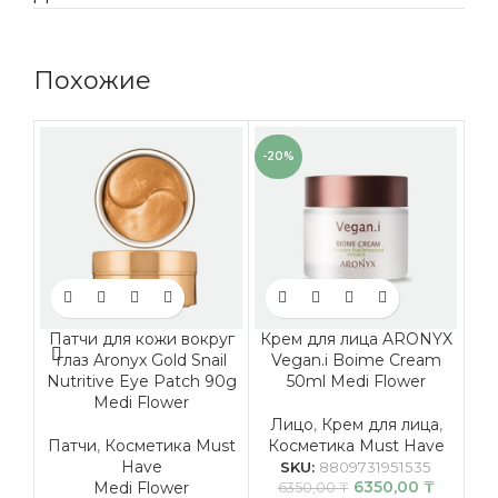
Похожие
-20%
Патчи для кожи вокруг
Крем для лица ARONYX
M
глаз Aronyx Gold Snail
Vegan.i Boime Cream
O
Nutritive Eye Patch 90g
50ml Medi Flower
Medi Flower
Лицо
,
Крем для лица
,
Патчи
,
Косметика Must
Косметика Must Have
Have
Ко
SKU:
8809731951535
6350,00
₸
Medi Flower
Ср
6350,00
₸