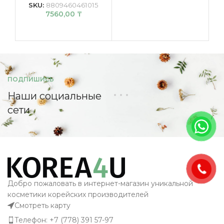
К
SKU:
8809460461015
7560,00
₸
ПОДПИШИСЬ
Наши социальные
сети
Добро пожаловать в интернет-магазин уникальной
косметики корейских производителей
Смотреть карту
Телефон: +7 (778) 391 57-97