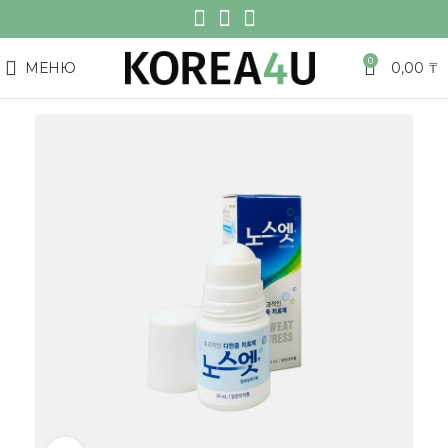
0
МЕНЮ
0,00
₸